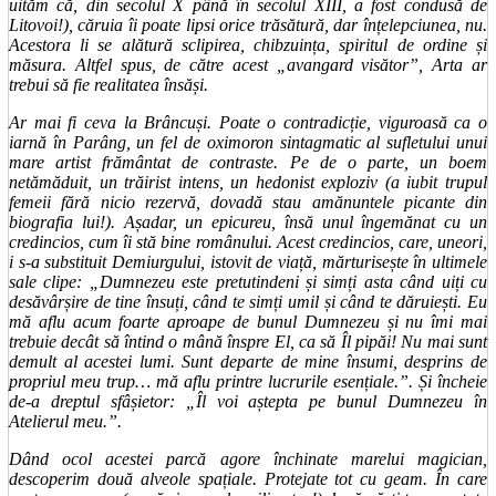
uităm că, din secolul X până în secolul XIII, a fost condusă de
Litovoi!), căruia îi poate lipsi orice trăsătură, dar înțelepciunea, nu.
Acestora li se alătură sclipirea, chibzuința, spiritul de ordine și
măsura. Altfel spus, de către acest „avangard visător”, Arta ar
trebui să fie realitatea însăși.
Ar mai fi ceva la Brâncuși. Poate o contradicție, viguroasă ca o
iarnă în Parâng, un fel de oximoron sintagmatic al sufletului unui
mare artist frământat de contraste. Pe de o parte, un boem
netămăduit, un trăirist intens, un hedonist exploziv (a iubit trupul
femeii fără nicio rezervă, dovadă stau amănuntele picante din
biografia lui!). Așadar, un epicureu, însă unul îngemănat cu un
credincios, cum îi stă bine românului. Acest credincios, care, uneori,
i s-a substituit Demiurgului, istovit de viață, mărturisește în ultimele
sale clipe: „Dumnezeu este pretutindeni și simți asta când uiți cu
desăvârșire de tine însuți, când te simți umil și când te dăruiești. Eu
mă aflu acum foarte aproape de bunul Dumnezeu și nu îmi mai
trebuie decât să întind o mână înspre El, ca să Îl pipăi! Nu mai sunt
demult al acestei lumi. Sunt departe de mine însumi, desprins de
propriul meu trup… mă aflu printre lucrurile esențiale.”. Și încheie
de-a dreptul sfâșietor: „Îl voi aștepta pe bunul Dumnezeu în
Atelierul meu.”.
Dând ocol acestei parcă agore închinate marelui magician,
descoperim două alveole spațiale. Protejate tot cu geam. În care