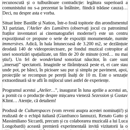
recunoscută și o tulburătoare contradicție: legătura superioară a
comunistului nu s-a prezentat la întâlnire, fiindcă trădase cauza)…
Deci, nu despre asta e vorba.
Situat între Bastille și Nation, într-o fostă topitorie din arondismentul
XI parizian,
l’Atelier des Lumières
(observați jocul cu patronimul
fraților inventatori ai cinematografiei moderne!) este un centru
expozițional ce propune o serie de expoziții monumentale, numite
immersives
. Adică, în hala întunecoasă de 3.200 m2, se dezlănțuie
deodată 140 de videoproiectoare, pe fondul muzical cotropitor al
unei sonorizări spațializate, un film de 20 de minute (cred… nu mai
știu!). Un fel de
wonderland
sonorizat năucitor, în care sunt
„imersați” spectatorii. Imaginile se fărâmițează peste ei, ei care stau
unde pot, pe bănci, în picioare sau pur și simplu pe paviment, apoi,
proiecţiile se recompun pe pereții înalți de 10 m. Este o senzație
extraordinară să te afli în mijlocul unei astfel de experiențe.
Programul acestui „
Atelier…
”, inaugurat în luna aprilie a acestui an,
a pornit cu o producție despre mișcarea vieneză
Sezession
și Gustav
Klimt… Atenție, că detaliem!
Produsă de
Culturespaces
(vom reveni asupra acestei nominații!) și
realizată de o echipă italiană (Gianfranco Iannuzzi, Renato Gatto și
Massimiliano Siccardi, precum și cu colaborarea muzicală a lui Luca
Longobardi) această premieră experimentală invită vizitatorii la o