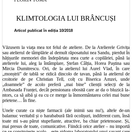
KLIMTOLOGIA LUI BRÂNCUȘI
Articol publicat în ediția 10/2018
Văzusem la viața mea tot felul de ateliere. De la Atelierele Grivița
sau atelierul de tâmplărie al demult răposatului nea Sandu, pierdut în
hățișurile memoriei din îndepărtata mea curte a copilăriei, până la
atelierele lui, aleg la întâmplare, Ștefan Câlția, Horea Paștina sau
Mircia Dumitrescu. Ori, de la atelierul lui Aurel Vlad, în care
„monștrii” de tablă se ridică dincolo de tavan, până la atelierul de
croitorie de pe Christian Tell, colț cu Biserica Amzei, unde
„doamnele” de acolo preferă „mai bine” clienții selecți de la
Ambasada Franței, decât pensionara obosită care ar da o bluzică la-
ntors, ca să aibă şi ea cu ce merge la înmormântarea celei mai bune
prietene… În fine.
Unele curate ca niște farmacii (ale inimii sau nu!), altele de-un
balamuc veritabil și o harababură fără ocolișuri, indiferent cum, însă
toate mi s-au părut stupefiante, atractive, ba chiar prietenoase. Și,
mai presus de toate, comunicative. Fiindcă orice atelier – nu importă
ce se construiește acolo – este aidoma laboratorului unui savant care