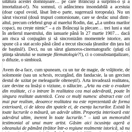
uitătura acestei domnișoare… pe care Brâncuși a surprins-o și a
imortalizat-o!). Nu somnul, ci adâncimea insondabilă a acestuia
(doar capul ovoid, lăsat într-o parte, sugerează toropeala). Nu un
sărut visceral (două trupuri contorsionate, care se desfac unul dintr-
altul, precum celebrul grup al marelui Rodin, dar,
„
La umbra marilor
copaci, nu crește nimic” – a zis Brâncuşi la plecare… trei luni a stat
în atelierul maestrului, din ianuarie până în 27 martie 1907… dacă
am risca să conjugăm și să sincronizăm momentele istorice, am
spune că a stat acolo până când a trecut răscoala țăranilor din țara lui
de baștină!). Deci, nu un sărut glamoros-cinematografic (ştiaţi că
ştiinţa sărutului se numeşte
filematologie
?!), ci o consubstanţializare,
o difuzie, o simbioză.
Avem de-a face, cum spuneam, cu un tur de magie, de vrăjitorie, de
solomonie (sau un
schesis
, recurgând, din fandacsie, la un grecism
destul de uzitat pe meleagurile oltenești!). Arta invadează realitatea,
care devine ea însăși o viziune, o nălucire. „
Arta nu este o evadare
din realitate, ci o intrare în realitatea cea mai adevărată, poate în
singura realitate autentică. Ceea ce mulți numesc abstract este cel
mai pur realism, deoarece realitatea nu este reprezentată de forma
exterioară, ci de ideea din spatele ei, de esența lucrurilor. Există în
toate lucrurile o măsură, un adevăr ultim. Proporția interioară este
adevărul ultim, inerent în toate lucrurile.” – iată un memorabil
testimonial al unui mare artist. Găsim aici iscusința ageră a
olteanului de pământ (trăitor într-o regiune realmente istorică, să nu