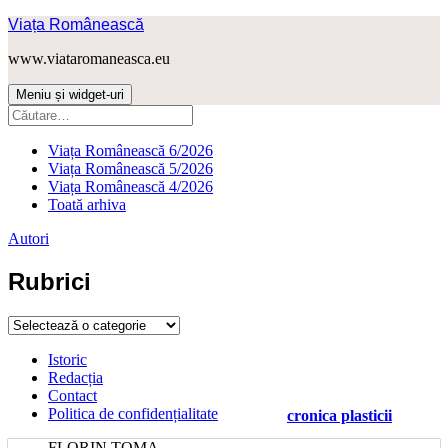
Sari
Viața Românească
la
www.viataromaneasca.eu
conținut
Meniu și widget-uri
Caută
după:
Viața Românească 6/2026
Viața Românească 5/2026
Viața Românească 4/2026
Toată arhiva
Autori
Rubrici
Rubrici
Istoric
Redacția
Contact
Politica de confidențialitate
cronica plasticii
FLORIN TOMA