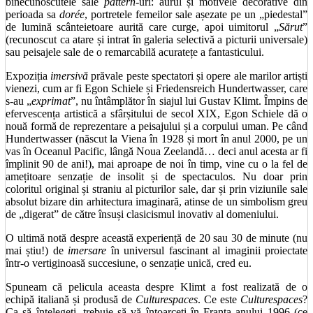
binecunoscutele sale
pattern
-uri: aurul și motivele decorative din
perioada sa
dorée
, portretele femeilor sale așezate pe un „piedestal”
de lumină scânteietoare aurită care curge, apoi uimitorul „
Sărut
”
(recunoscut ca atare și intrat în galeria selectivă a picturii universale)
sau peisajele sale de o remarcabilă acuratețe a fantasticului.
Expoziția
imersivă
prăvale peste spectatori și opere ale marilor artiști
vienezi, cum ar fi Egon Schiele și Friedensreich Hundertwasser, care
s-au „
exprimat
”, nu întâmplător în siajul lui Gustav Klimt. Împins de
efervescența artistică a sfârșitului de secol XIX, Egon Schiele dă o
nouă formă de reprezentare a peisajului și a corpului uman. Pe când
Hundertwasser (născut la Viena în 1928 și mort în anul 2000, pe un
vas în Oceanul Pacific, lângă Noua Zeelandă… deci anul acesta ar fi
împlinit 90 de ani!), mai aproape de noi în timp, vine cu o la fel de
amețitoare senzație de insolit și de spectaculos. Nu doar prin
coloritul original și straniu al picturilor sale, dar și prin viziunile sale
absolut bizare din arhitectura imaginară, atinse de un simbolism greu
de „digerat” de către însuși clasicismul inovativ al domeniului.
O ultimă notă despre această experiență de 20 sau 30 de minute (nu
mai știu!) de
imersare
în universul fascinant al imaginii proiectate
într-o vertiginoasă succesiune, o senzație unică, cred eu.
Spuneam că pelicula aceasta despre Klimt a fost realizată de o
echipă italiană și produsă de
Culturespaces
. Ce este
Culturespaces
?
Ca să înțelegeți, trebuie să vă întoarceți în Franța anului 1996 (ce