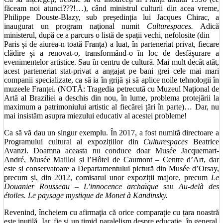
făceam noi atunci???!…), când ministrul culturii din acea vreme,
Philippe Douste-Blazy, sub președinția lui Jacques Chirac, a
inaugurat un program naţional numit
Culturespaces.
Adică
ministerul, după ce a parcurs o listă de spații vechi, nefolosite (din
Paris și de aiurea-n toată Franța) a luat, în parteneriat privat, fiecare
clădire și a renovat-o, transformând-o în loc de desfășurare a
evenimentelor artistice. Sau în centru de cultură. Mai mult decât atât,
acest parteneriat stat-privat a angajat pe bani grei cele mai mari
companii specializate, ca să ia în grijă și să aplice noile tehnologii în
muzeele Franței. (NOTĂ: Tragedia petrecută cu Muzeul Național de
Artă al Braziliei a deschis din nou, în lume, problema protejării la
maximum a patrimoniului artistic al fiecărei țări în parte)… Dar, nu
mai insistăm asupra miezului educativ al acestei probleme!
Ca să vă dau un singur exemplu. În 2017, a fost numită directoare a
Programului cultural al expozițiilor din
Culturespaces
Beatrice
Avanzi. Doamna aceasta nu conduce doar Musée Jacquemart-
André, Musée Maillol și l’Hôtel de Caumont – Centre d’Art, dar
este și conservatoare a Departamentului pictură din Musée d’Orsay,
precum și, din 2012, comisarul unor expoziții majore, precum
Le
Douanier Rousseau – L’innocence archaïque
sau
Au-delà des
étoiles. Le paysage mystique de Monet à Kandinsky.
Revenind, încheiem cu afirmaţia că orice comparație cu țara noastră
este inutilă. Iar, fie şi un timid paralelism despre educație, în general,