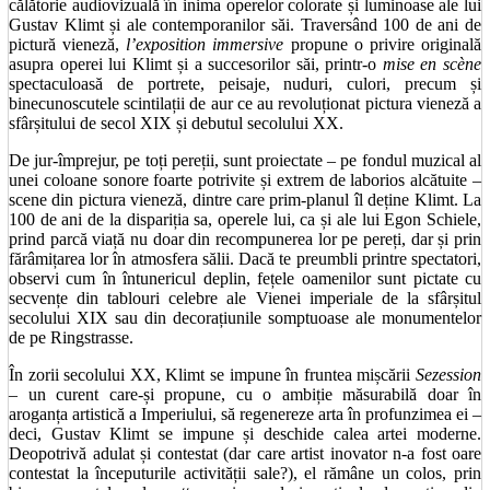
călătorie audiovizuală în inima operelor colorate și luminoase ale lui
Gustav Klimt și ale contemporanilor săi. Traversând 100 de ani de
pictură vieneză,
l’exposition immersive
propune o privire originală
asupra operei lui Klimt și a succesorilor săi, printr-o
mise en scène
spectaculoasă de portrete, peisaje, nuduri, culori, precum și
binecunoscutele scintilații de aur ce au revoluționat pictura vieneză a
sfârșitului de secol XIX și debutul secolului XX.
De jur-împrejur, pe toți pereții, sunt proiectate – pe fondul muzical al
unei coloane sonore foarte potrivite și extrem de laborios alcătuite –
scene din pictura vieneză, dintre care prim-planul îl deține Klimt. La
100 de ani de la dispariția sa, operele lui, ca și ale lui Egon Schiele,
prind parcă viață nu doar din recompunerea lor pe pereți, dar și prin
fărâmițarea lor în atmosfera sălii. Dacă te preumbli printre spectatori,
observi cum în întunericul deplin, fețele oamenilor sunt pictate cu
secvențe din tablouri celebre ale Vienei imperiale de la sfârșitul
secolului XIX sau din decorațiunile somptuoase ale monumentelor
de pe Ringstrasse.
În zorii secolului XX, Klimt se impune în fruntea mișcării
Sezession
– un curent care-și propune, cu o ambiție măsurabilă doar în
aroganța artistică a Imperiului, să regenereze arta în profunzimea ei –
deci, Gustav Klimt se impune și deschide calea artei moderne.
Deopotrivă adulat și contestat (dar care artist inovator n-a fost oare
contestat la începuturile activității sale?), el rămâne un colos, prin