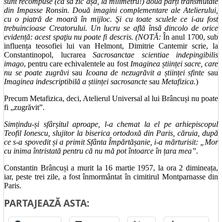
sunt recompuse (ca să zic așa, la milimetru!) două părți transmutate
din Impasse Ronsin. Două imagini complementare ale Atelierului,
cu o piatră de moară în mijloc. Şi cu toate sculele ce i-au fost
trebuincioase Creatorului. Un lucru se află însă dincolo de orice
evidență: acest spaţiu nu poate fi descris. (NOTĂ:
În anul 1700, sub
influența teosofiei lui van Helmont, Dimitrie Cantemir scrie, la
Constantinopol, lucrarea
Sacrosanctae scientiae indepingibilis
imago
, pentru care echivalentele au fost
Imaginea științei sacre, care
nu se poate zugrăvi
sau
Icoana de nezugrăvit a științei sfinte
sau
Imaginea indescriptibilă a științei sacrosancte
sau
Metafizica.
)
Precum Metafizica, deci, Atelierul Universal al lui Brâncuși nu poate
fi „zugrăvit”.
Simțindu-și sfârșitul aproape, l-a chemat la el pe arhiepiscopul
Teofil Ionescu, slujitor la biserica ortodoxă din Paris, căruia, după
ce s-a spovedit și a primit Sfânta Împărtășanie, i-a mărturisit: „Mor
cu inima întristată pentru că nu mă pot întoarce în țara mea”
.
Constantin Brâncuși a murit la 16 martie 1957, la ora 2 dimineața,
iar, peste trei zile, a fost înmormântat în cimitirul Montparnasse din
Paris.
PARTAJEAZĂ ASTA: