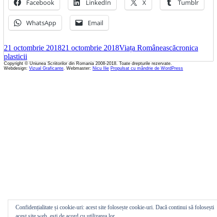
Facebook
LinkedIn
X
Tumblr
WhatsApp
Email
Publicat
Autor
Categorii
21 octombrie 2018
21 octombrie 2018
Viața Românească
cronica
pe
plasticii
Copyright © Uniunea Scriitorilor din Romania 2008-2018. Toate drepturile rezervate.
Webdesign:
Vizual Graficante
. Webmaster:
Nicu Ilie
Propulsat cu mândrie de WordPress
Confidențialitate și cookie-uri: acest site folosește cookie-uri. Dacă continui să folosești
acest site web, ești de acord cu utilizarea lor.