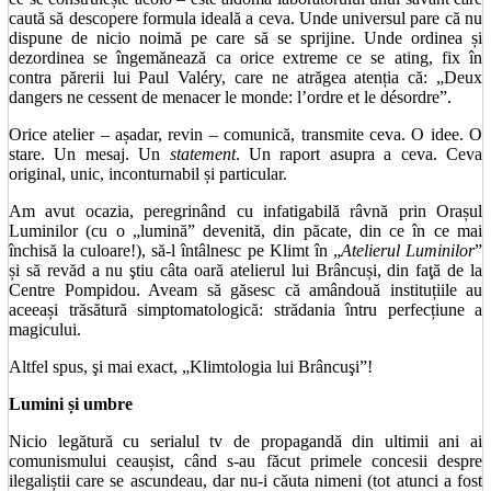
caută să descopere formula ideală a ceva. Unde universul pare că nu
dispune de nicio noimă pe care să se sprijine. Unde ordinea și
dezordinea se îngemănează ca orice extreme ce se ating, fix în
contra părerii lui Paul Valéry, care ne atrăgea atenția că: „Deux
dangers ne cessent de menacer le monde: l’ordre et le désordre”.
Orice atelier – așadar, revin – comunică, transmite ceva. O idee. O
stare. Un mesaj. Un
statement
. Un raport asupra a ceva. Ceva
original, unic, inconturnabil și particular.
Am avut ocazia, peregrinând cu infatigabilă râvnă prin Orașul
Luminilor (cu o „lumină” devenită, din păcate, din ce în ce mai
închisă la culoare!), să-l întâlnesc pe Klimt în „
Atelierul Luminilor
”
și să revăd a nu ştiu câta oară atelierul lui Brâncuși, din faţă de la
Centre Pompidou. Aveam să găsesc că amândouă instituțiile au
aceeași trăsătură simptomatologică: strădania întru perfecțiune a
magicului.
Altfel spus, şi mai exact, „Klimtologia lui Brâncuşi”!
Lumini și umbre
Nicio legătură cu serialul tv de propagandă din ultimii ani ai
comunismului ceaușist, când s-au făcut primele concesii despre
ilegaliștii care se ascundeau, dar nu-i căuta nimeni (tot atunci a fost