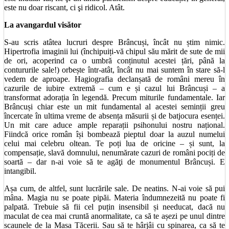
este nu doar riscant, ci şi ridicol. Atât.
La avangardul visător
S-au scris atâtea lucruri despre Brâncuși, încât nu știm nimic.
Hipertrofia imaginii lui (închipuiți-vă chipul său mărit de sute de mii
de ori, acoperind ca o umbră conținutul acestei țări, până la
contururile sale!) orbește într-atât, încât nu mai suntem în stare să-l
vedem de aproape. Hagiografia declanșată de români mereu în
cazurile de iubire extremă – cum e și cazul lui Brâncuși – a
transformat adorația în legendă. Precum miturile fundamentale. Iar
Brâncuși chiar este un mit fundamental al acestei seminții greu
încercate în ultima vreme de absența măsurii și de batjocura esenței.
Un mit care aduce ample reparații psihonului nostru național.
Fiindcă orice român își bombează pieptul doar la auzul numelui
celui mai celebru oltean. Te poți lua de oricine – și sunt, la
compensație, slavă domnului, nenumărate cazuri de români pociți de
soartă – dar n-ai voie să te agăţi de monumentul Brâncuși. E
intangibil.
Așa cum, de altfel, sunt lucrările sale. De neatins. N-ai voie să pui
mâna. Magia nu se poate pipăi. Materia îndumnezeită nu poate fi
palpată. Trebuie să fii cel puțin insensibil și needucat, dacă nu
maculat de cea mai cruntă anormalitate, ca să te așezi pe unul dintre
scaunele de la Masa Tăcerii. Sau să te hârjâi cu spinarea, ca să te