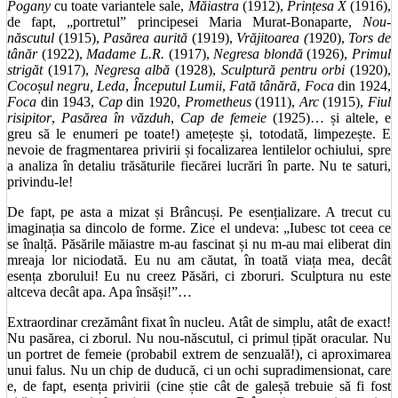
Pogany
cu toate variantele sale,
Măiastra
(1912),
Prințesa X
(1916),
de fapt, „portretul” principesei Maria Murat-Bonaparte,
Nou-
născutul
(1915),
Pasărea aurită
(1919),
Vrăjitoarea (
1920),
Tors de
tânăr
(1922),
Madame L.R.
(1917),
Negresa blondă
(1926),
Primul
strigăt
(1917),
Negresa albă
(1928),
Sculptură pentru orbi
(1920),
Cocoșul negru,
Leda
,
Începutul Lumii
,
Fată tânără
,
Foca
din 1924,
Foca
din 1943,
Cap
din 1920,
Prometheus
(1911),
Arc
(1915),
Fiul
risipitor
,
Pasărea în văzduh
,
Cap de femeie
(1925)… și altele, e
greu să le enumeri pe toate!) amețește și, totodată, limpezește. E
nevoie de fragmentarea privirii și focalizarea lentilelor ochiului, spre
a analiza în detaliu trăsăturile fiecărei lucrări în parte. Nu te saturi,
privindu-le!
De fapt, pe asta a mizat și Brâncuși. Pe esențializare. A trecut cu
imaginația sa dincolo de forme. Zice el undeva: „
Iubesc tot ceea ce
se înalță. Păsările măiastre m-au fascinat și nu m-au mai eliberat din
mreaja lor niciodată. Eu nu am căutat, în toată viața mea, decât
esența zborului! Eu nu creez Păsări, ci zboruri. Sculptura nu este
altceva decât apa. Apa însăși!”…
Extraordinar crezământ fixat în nucleu. Atât de simplu, atât de exact!
Nu pasărea, ci zborul. Nu nou-născutul, ci primul țipăt oracular. Nu
un portret de femeie (probabil extrem de senzuală!), ci aproximarea
unui falus. Nu un chip de duducă, ci un ochi supradimensionat, care
e, de fapt, esența privirii (cine știe cât de galeșă trebuie să fi fost