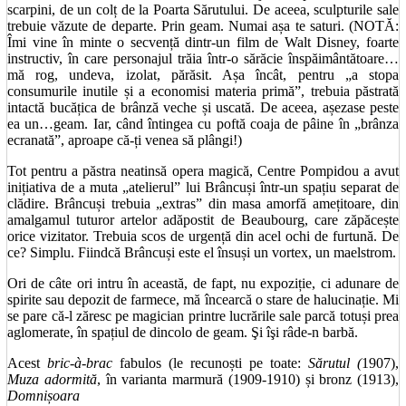
scarpini, de un colț de la Poarta Sărutului. De aceea, sculpturile sale
trebuie văzute de departe. Prin geam. Numai așa te saturi. (NOTĂ:
Îmi vine în minte o secvență dintr-un film de Walt Disney, foarte
instructiv, în care personajul trăia într-o sărăcie înspăimântătoare…
mă rog, undeva, izolat, părăsit. Așa încât, pentru „a stopa
consumurile inutile și a economisi materia primă”, trebuia păstrată
intactă bucățica de brânză veche și uscată. De aceea, așezase peste
ea un…geam. Iar, când întingea cu poftă coaja de pâine în „brânza
ecranată”, aproape că-ți venea să plângi!)
Tot pentru a păstra neatinsă opera magică, Centre Pompidou a avut
inițiativa de a muta „atelierul” lui Brâncuși într-un spațiu separat de
clădire. Brâncuși trebuia „extras” din masa amorfă amețitoare, din
amalgamul tuturor artelor adăpostit de Beaubourg, care zăpăcește
orice vizitator. Trebuia scos de urgență din acel ochi de furtună. De
ce? Simplu. Fiindcă Brâncuși este el însuși un vortex, un maelstrom.
Ori de câte ori intru în această, de fapt, nu expoziție, ci adunare de
spirite sau depozit de farmece, mă încearcă o stare de halucinație. Mi
se pare că-l zăresc pe magician printre lucrările sale parcă totuși prea
aglomerate, în spațiul de dincolo de geam. Şi îşi râde-n barbă.
Acest
bric-à-brac
fabulos (le recunoști pe toate:
Sărutul (
1907),
Muza adormită
, în varianta marmură (1909-1910) și bronz (1913),
Domnișoara